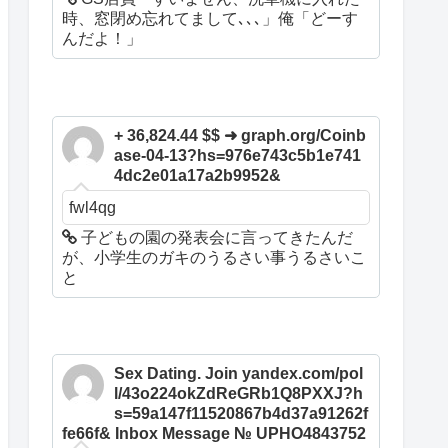
時、窓閉め忘れてまして､､､」俺「どーす
んだよ！」
+ 36,824.44 $$ ➜ graph.org/Coinb
ase-04-13?hs=976e743c5b1e741
4dc2e01a17a2b9952&
fwl4qg
子どもの園の発表会に言ってきたんだ
が、小学生のガキのうるさい事うるさいこ
と
Sex Dating. Join yandex.com/pol
l/43o224okZdReGRb1Q8PXXJ?h
s=59a147f11520867b4d37a91262f
fe66f& Inbox Message № UPHO4843752