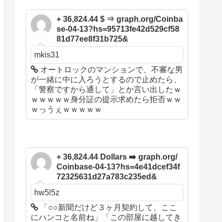
+ 36,824.44 $ ⇒ graph.org/Coinba
se-04-13?hs=95713fe42d529cf58
81d77ee8f31b725&
mkis31
オートロックのマンションで、不審な男
が一緒に中に入ろうとするので止めたら、
「警察ですから通して」とか言い出したｗ
ｗｗｗｗｗ身分証の提示求めたら拒否ｗｗ
ｗっうぇｗｗｗｗｗ
+ 36,824.44 Dollars ➡️ graph.org/
Coinbase-04-13?hs=4e41dcef34f
72325631d27a783c235ed&
hw5l5z
「○○新聞だけど３ヶ月契約して、ここ
にハンコと名前ね」「この部屋に越してき