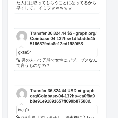
た人には取ってもらうことになってるから
早くして」 イミフｗｗｗｗｗ
Transfer 36,824.44 $$ - graph.org/
Coinbase-04-13?hs=1dfcbdde45
516687fcda8c12cd1989f5&
gxse54
男の人って冗談で女性にデブ、ブスなん
て言うものなの？
Transfer 36,824.44 USD ➡️ graph.
org/Coinbase-04-13?hs=ca0f8a9
b8e91e91891657ff099b87580&
iwjq1u
GS店員「すいません、洗車機に入れた