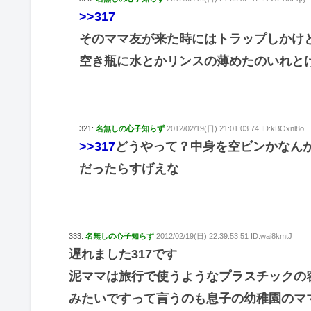
>>317
そのママ友が来た時にはトラップしかけ
空き瓶に水とかリンスの薄めたのいれと
321:
名無しの心子知らず
2012/02/19(日) 21:01:03.74 ID:kBOxnl8o
>>317
どうやって？中身を空ビンかなん
だったらすげえな
333:
名無しの心子知らず
2012/02/19(日) 22:39:53.51 ID:wai8kmtJ
遅れました317です
泥ママは旅行で使うようなプラスチックの
みたいですって言うのも息子の幼稚園のマ