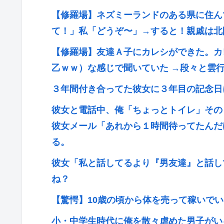
【修羅場】ネズミーランドのある県に住ん
て！」私「どうぞ〜」→すると！親戚は北
【修羅場】友達Ａ子にカレシができた。カ
乙ｗｗ）な感じで聞いていた →段々と雲
３年間付き合ってた彼女に３年目の記念日
彼女と電話中、俺「ちょっとトイレ」その
彼女メール「あれから１時間待ってたんだ
る。
彼女「私と話してるより『男友達』と話し
ね？
【驚愕】10歳の頃から体を売って稼いで
小・中学生時代に俺を散々虐めた男子がい