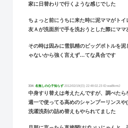
家に日替わりで行くような感じでした
ちょっと前にうちに来た時に泥ママがトイ
友Ａが洗面所で手を洗おうとした際にママ
その時は因みに雪肌精のビッグボトルを泥
ゃないから強く言えず…てな具合です
334:
名無しの心子知らず
2012/02/19(日) 22:48:02.23 ID:wai8kmtJ
中身すり替えは考えたんですが、調べたら
週一で使ってる高めのシャンプーリンスや(
洗濯洗剤の詰め替えもやられてました
旦那に言ったら直接聞けばいいじゃんと…