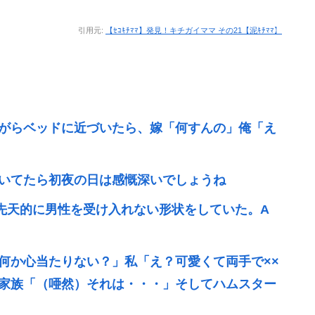
引用元:
【ｾｺｷﾁﾏﾏ】発見！キチガイママ その21【泥ｷﾁﾏﾏ】
がらベッドに近づいたら、嫁「何すんの」俺「え
いてたら初夜の日は感慨深いでしょうね
先天的に男性を受け入れない形状をしていた。A
何か心当たりない？」私「え？可愛くて両手で××
家族「（唖然）それは・・・」そしてハムスター