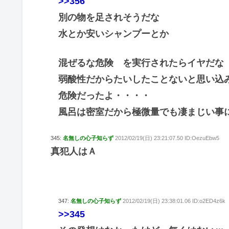
>>356
別の物を足されそうだな
水とか安いシャンプーとか
混ぜるな危険 を実行されたらイヤだな
弱酸性だからたいしたことないと思い込
危険だったよ・・・・
風呂は密室だから極微量でも凄まじい事
345:
名無しの心子知らず
2012/02/19(日) 23:21:07.50 ID:OezuEbw5
真犯人はＡ
347:
名無しの心子知らず
2012/02/19(日) 23:38:01.06 ID:o2ED4z6k
>>345