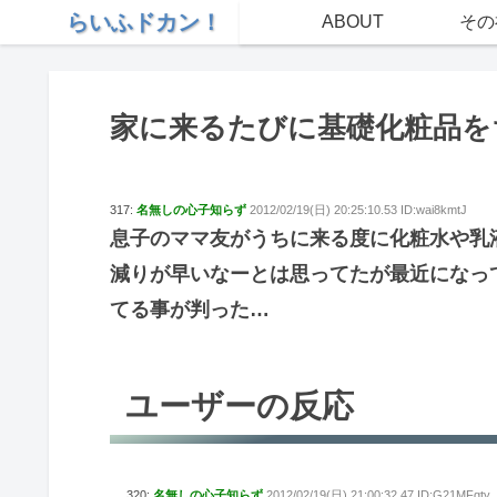
らいふドカン！
ABOUT
その
家に来るたびに基礎化粧品を
317:
名無しの心子知らず
2012/02/19(日) 20:25:10.53 ID:wai8kmtJ
息子のママ友がうちに来る度に化粧水や乳
減りが早いなーとは思ってたが最近になって
てる事が判った…
ユーザーの反応
320:
名無しの心子知らず
2012/02/19(日) 21:00:32.47 ID:G21MFqty