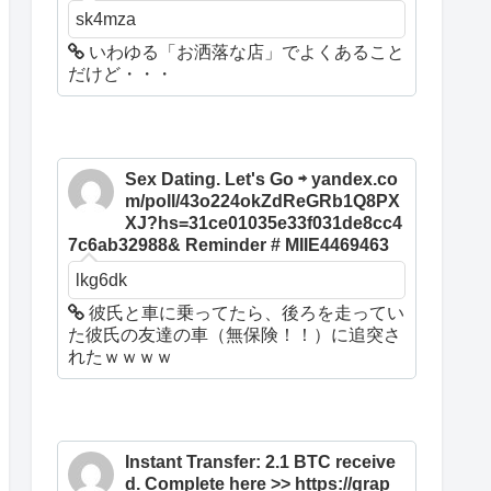
sk4mza
いわゆる「お洒落な店」でよくあること
だけど・・・
Sex Dating. Let's Go ⇨ yandex.co
m/poll/43o224okZdReGRb1Q8PX
XJ?hs=31ce01035e33f031de8cc4
7c6ab32988& Reminder # MIIE4469463
lkg6dk
彼氏と車に乗ってたら、後ろを走ってい
た彼氏の友達の車（無保険！！）に追突さ
れたｗｗｗｗ
Instant Transfer: 2.1 BTC receive
d. Complete here >> https://grap